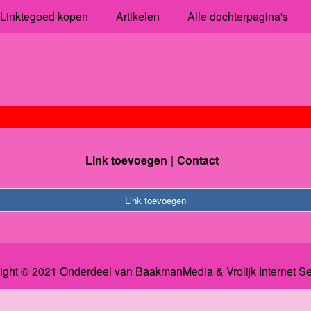
Linktegoed kopen
Artikelen
Alle dochterpagina's
Link toevoegen
Contact
Link toevoegen
ight © 2021 Onderdeel van
BaakmanMedia
&
Vrolijk Internet S